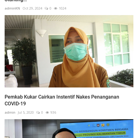
adminKN
Oct 29, 2024
0
1024
Pemkab Kukar Cairkan Instentif Nakes Penanganan
COVID-19
admin
Jul 5, 2020
0
936