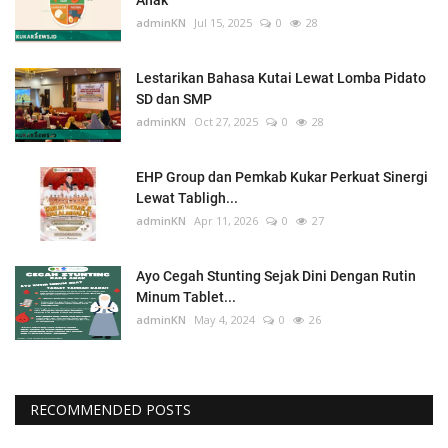
adminKN
Jul 15, 2025
0
28
Lestarikan Bahasa Kutai Lewat Lomba Pidato
SD dan SMP
adminKN
Oct 27, 2025
0
28
EHP Group dan Pemkab Kukar Perkuat Sinergi
Lewat Tabligh...
adminKN
Apr 11, 2026
0
27
Ayo Cegah Stunting Sejak Dini Dengan Rutin
Minum Tablet...
adminKN
May 4, 2024
0
26
RECOMMENDED POSTS