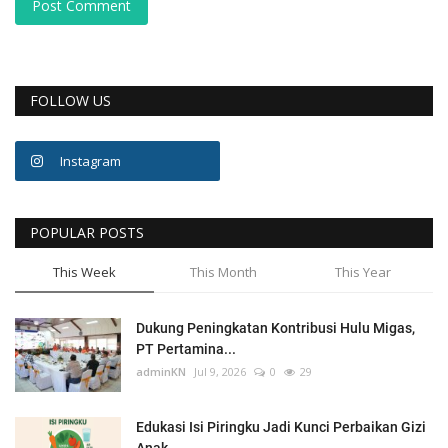
Post Comment
FOLLOW US
Instagram
POPULAR POSTS
This Week
This Month
This Year
Dukung Peningkatan Kontribusi Hulu Migas,
PT Pertamina...
adminKN
Jul 9, 2026
0
29
Edukasi Isi Piringku Jadi Kunci Perbaikan Gizi
Anak