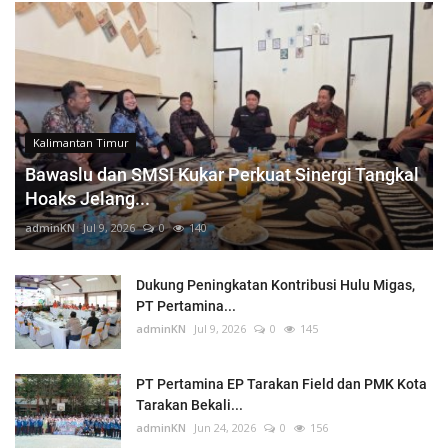
Kalimantan Timur
Bawaslu dan SMSI Kukar Perkuat Sinergi Tangkal
Hoaks Jelang...
adminKN
Jul 9, 2026
0
140
Dukung Peningkatan Kontribusi Hulu Migas,
PT Pertamina...
adminKN
Jul 9, 2026
0
145
PT Pertamina EP Tarakan Field dan PMK Kota
Tarakan Bekali...
adminKN
Jun 24, 2026
0
156