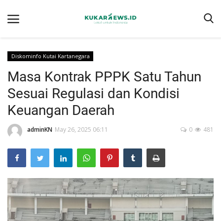
Diskominfo Kutai Kartanegara
Masa Kontrak PPPK Satu Tahun
Home
Sesuai Regulasi dan Kondisi
Berita
Keuangan Daerah
Tentang kukarnews.id
adminKN
May 26, 2025 06:11
0
481
Pedoman Pemberitaan Ramah Anak
Pemberitaan Media Siber
Susunan Redaksi
Ragam
Advertorial