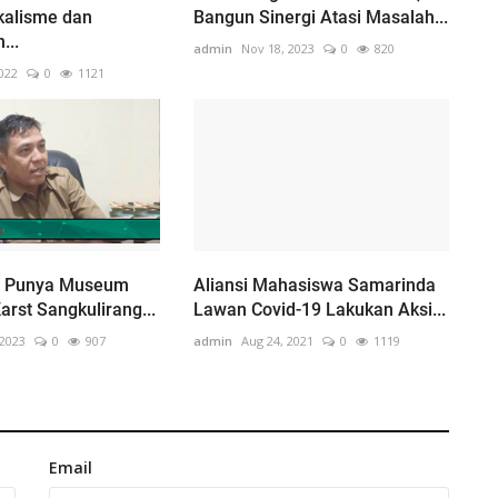
kalisme dan
Bangun Sinergi Atasi Masalah...
...
admin
Nov 18, 2023
0
820
022
0
1121
l Punya Museum
Aliansi Mahasiswa Samarinda
arst Sangkulirang...
Lawan Covid-19 Lakukan Aksi...
 2023
0
907
admin
Aug 24, 2021
0
1119
Email