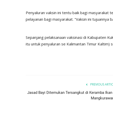
Diskominfo Kutai Kartanegara
Penyaluran vaksin ini tentu baik bagi masyarakat 
pelayanan bagi masyarakat. "Vaksin ini tujuannya b
Sepanjang pelaksanaan vaksinasi di Kabupaten Kuk
itu untuk penyaluran se Kalimantan Timur Kaltim) 
ampongku,
Penguatan Data Agar Capaian T
aan Warga
Tidak Lepas Sasaran...
adminKN
Aug 3, 2025
0
248
PREVIOUS ARTI
Jasad Bayi Ditemukan Tersangkut di Keramba Ikan 
Mangkurawa