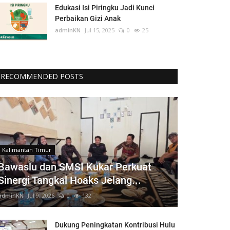
Edukasi Isi Piringku Jadi Kunci
Perbaikan Gizi Anak
adminKN
Jul 15, 2025
0
25
RECOMMENDED POSTS
Kalimantan Timur
Bawaslu dan SMSI Kukar Perkuat
Sinergi Tangkal Hoaks Jelang...
adminKN
Jul 9, 2026
0
132
Dukung Peningkatan Kontribusi Hulu