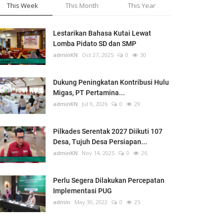
This Week
This Month
This Year
Lestarikan Bahasa Kutai Lewat
Lomba Pidato SD dan SMP
adminKN
Oct 27, 2025
0
30
Dukung Peningkatan Kontribusi Hulu
Migas, PT Pertamina...
adminKN
Jul 9, 2026
0
29
Pilkades Serentak 2027 Diikuti 107
Desa, Tujuh Desa Persiapan...
adminKN
Nov 14, 2025
0
26
Perlu Segera Dilakukan Percepatan
Implementasi PUG
admin
May 30, 2022
0
25