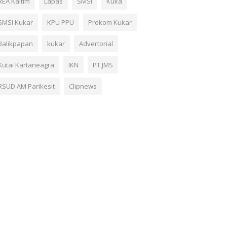
REA Kaltim
Lapas
SMSI
Kuka
SMSI Kukar
KPU PPU
Prokom Kukar
Balikpapan
kukar
Advertorial
Kutai Kartaneagra
IKN
PT JMS
RSUD AM Parikesit
Clipnews