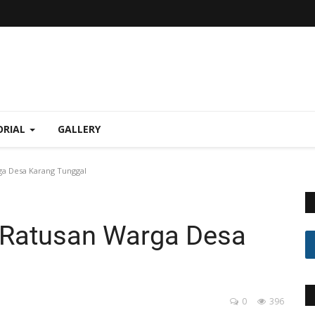
ORIAL
GALLERY
ga Desa Karang Tunggal
n Ratusan Warga Desa
0
396