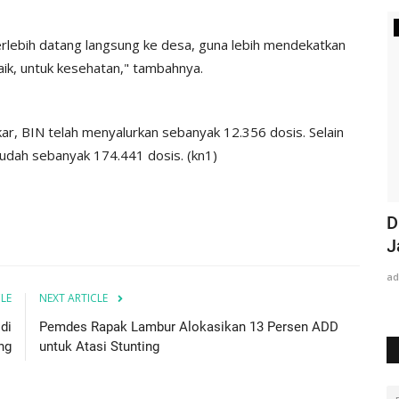
Berita
terlebih datang langsung ke desa, guna lebih mendekatkan
aik, untuk kesehatan," tambahnya.
ar, BIN telah menyalurkan sebanyak 12.356 dosis. Selain
sudah sebanyak 174.441 dosis. (kn1)
arget
Gorong-gorong Tergerus, Akses Jalan di
D
Marangkayu Amblas
J
admin
Jan 16, 2022
0
1226
ad
CLE
NEXT ARTICLE
di
Pemdes Rapak Lambur Alokasikan 13 Persen ADD
ng
untuk Atasi Stunting