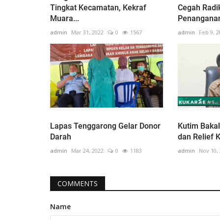
Tingkat Kecamatan, Kekraf
Cegah Radi
Muara...
Penanganan
admin
Mar 31, 2022
0
1567
admin
Feb 9, 2
Lapas Tenggarong Gelar Donor
Kutim Baka
Darah
dan Relief K
admin
Mar 24, 2022
0
1183
admin
Nov 10,
COMMENTS
Name