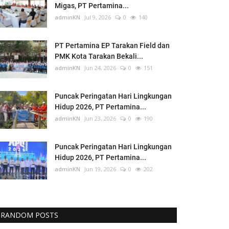
Migas, PT Pertamina...
adminKN
Jul 9, 2026
0
140
PT Pertamina EP Tarakan Field dan
PMK Kota Tarakan Bekali...
adminKN
Jun 24, 2026
0
151
Puncak Peringatan Hari Lingkungan
Hidup 2026, PT Pertamina...
adminKN
Jun 23, 2026
0
190
Puncak Peringatan Hari Lingkungan
Hidup 2026, PT Pertamina...
adminKN
Jun 19, 2026
0
202
RANDOM POSTS