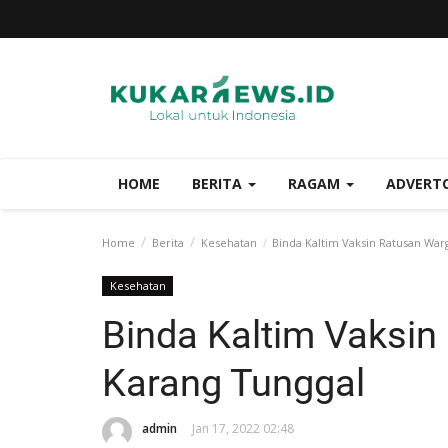
HOME
BERITA
RAGAM
ADVERT
Home
Berita
Kesehatan
Binda Kaltim Vaksin Ratusan War
Kesehatan
Binda Kaltim Vaksi
Karang Tunggal
admin
Jan 17, 2022 02:48