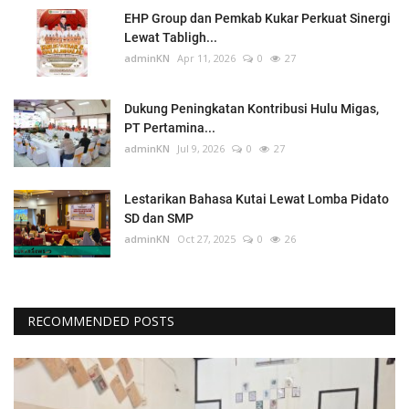
EHP Group dan Pemkab Kukar Perkuat Sinergi
Lewat Tabligh...
adminKN
Apr 11, 2026
0
27
Dukung Peningkatan Kontribusi Hulu Migas,
PT Pertamina...
adminKN
Jul 9, 2026
0
27
Lestarikan Bahasa Kutai Lewat Lomba Pidato
SD dan SMP
adminKN
Oct 27, 2025
0
26
RECOMMENDED POSTS