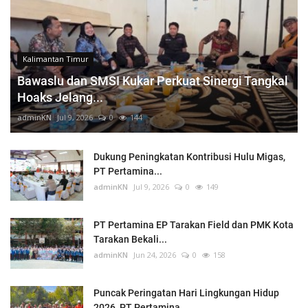
Kalimantan Timur
Bawaslu dan SMSI Kukar Perkuat Sinergi Tangkal
Hoaks Jelang...
adminKN
Jul 9, 2026
0
144
Dukung Peningkatan Kontribusi Hulu Migas,
PT Pertamina...
adminKN
Jul 9, 2026
0
149
PT Pertamina EP Tarakan Field dan PMK Kota
Tarakan Bekali...
adminKN
Jun 24, 2026
0
158
Puncak Peringatan Hari Lingkungan Hidup
2026, PT Pertamina...