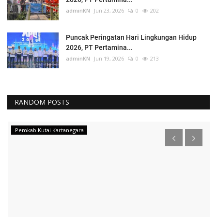
adminKN
Jun 23, 2026
0
202
Puncak Peringatan Hari Lingkungan Hidup
2026, PT Pertamina...
adminKN
Jun 19, 2026
0
213
RANDOM POSTS
Pemkab Kutai Kartanegara