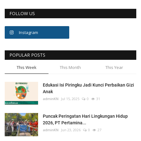
Gallery
FOLLOW US
Instagram
POPULAR POSTS
This Week
This Month
This Year
Edukasi Isi Piringku Jadi Kunci Perbaikan Gizi
Anak
adminKN
Jul 15, 2025
0
31
Puncak Peringatan Hari Lingkungan Hidup
2026, PT Pertamina...
adminKN
Jun 23, 2026
0
27