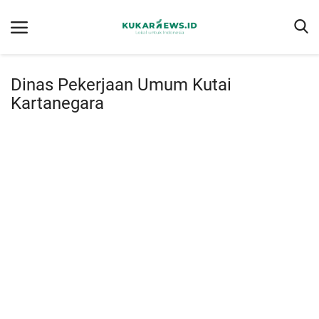
Dinas Pekerjaan Umum Kutai
Kartanegara
Home
Berita
Tentang kukarnews.id
Pedoman Pemberitaan Ramah Anak
Pemberitaan Media Siber
Susunan Redaksi
Ragam
Advertorial