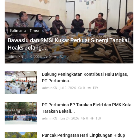
Kalimantan Timur
Bawaslu dan SMSI Kukar Perkuat Sinergi Tangkal
Hoaks Jelang...
adminKN
Jul 9, 2026
0
132
Dukung Peningkatan Kontribusi Hulu Migas,
PT Pertamina...
adminKN
Jul 9, 2026
0
139
PT Pertamina EP Tarakan Field dan PMK Kota
Tarakan Bekali...
adminKN
Jun 24, 2026
0
150
Puncak Peringatan Hari Lingkungan Hidup