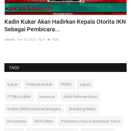
adirkan Kepala Otorita IKN
Dua Mahasiswa UINSI
...
Kenabian dalam...
028
admin
Jun 17, 2022
0
1376
TAGS
Kubar
Pemkab Kukar
TMMD
Lapas
PT REA Kaltim
Nasional
Aulia Rahman Basri
Kodim 0906 Kutai Kartanegara
Breaking News
Nusantara
REA Kaltim
Pertamina Hulu Kalimantan Timur