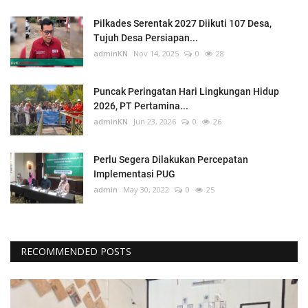
Pilkades Serentak 2027 Diikuti 107 Desa,
Tujuh Desa Persiapan...
adminKN
Nov 14, 2025
0
28
Puncak Peringatan Hari Lingkungan Hidup
2026, PT Pertamina...
adminKN
Jun 23, 2026
0
26
Perlu Segera Dilakukan Percepatan
Implementasi PUG
admin
May 30, 2022
0
25
RECOMMENDED POSTS