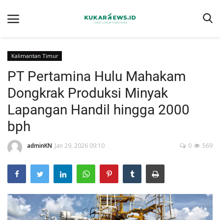
Kalimantan Timur
PT Pertamina Hulu Mahakam
Home
Dongkrak Produksi Minyak
Berita
Lapangan Handil hingga 2000
Tentang kukarnews.id
bph
Pedoman Pemberitaan Ramah Anak
adminKN
Jan 29, 2026 09:10
0
569
Pemberitaan Media Siber
Susunan Redaksi
Ragam
Advertorial