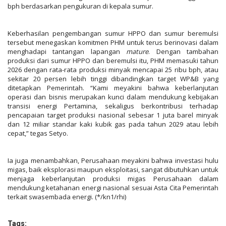
bph berdasarkan pengukuran di kepala sumur.
Keberhasilan pengembangan sumur HPPO dan sumur beremulsi
tersebut menegaskan komitmen PHM untuk terus berinovasi dalam
menghadapi tantangan lapangan
mature
. Dengan tambahan
produksi dari sumur HPPO dan beremulsi itu, PHM memasuki tahun
2026 dengan rata-rata produksi minyak mencapai 25 ribu bph, atau
sekitar 20 persen lebih tinggi dibandingkan target WP&B yang
ditetapkan Pemerintah. “Kami meyakini bahwa keberlanjutan
operasi dan bisnis merupakan kunci dalam mendukung kebijakan
transisi energi Pertamina, sekaligus berkontribusi terhadap
pencapaian target produksi nasional sebesar 1 juta barel minyak
dan 12 miliar standar kaki kubik gas pada tahun 2029 atau lebih
cepat,” tegas Setyo.
Ia juga menambahkan, Perusahaan meyakini bahwa investasi hulu
migas, baik eksplorasi maupun eksploitasi, sangat dibutuhkan untuk
menjaga keberlanjutan produksi migas Perusahaan dalam
mendukung ketahanan energi nasional sesuai Asta Cita Pemerintah
terkait swasembada energi.
(*/kn1/rhi)
Tags: