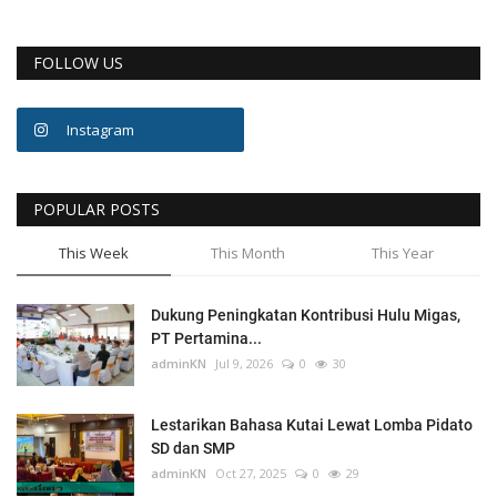
FOLLOW US
Instagram
POPULAR POSTS
This Week
This Month
This Year
Dukung Peningkatan Kontribusi Hulu Migas,
PT Pertamina...
adminKN
Jul 9, 2026
0
30
Lestarikan Bahasa Kutai Lewat Lomba Pidato
SD dan SMP
adminKN
Oct 27, 2025
0
29