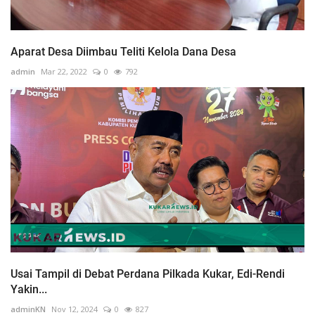
Aparat Desa Diimbau Teliti Kelola Dana Desa
admin
Mar 22, 2022
0
792
Usai Tampil di Debat Perdana Pilkada Kukar, Edi-Rendi
Yakin...
adminKN
Nov 12, 2024
0
827