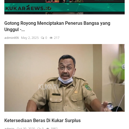
Gotong Royong Menciptakan Penerus Bangsa yang
Unggul -...
adminKN
May 2, 2025
0
217
Ketersediaan Beras Di Kukar Surplus
admin
Oct 30, 2020
0
1982