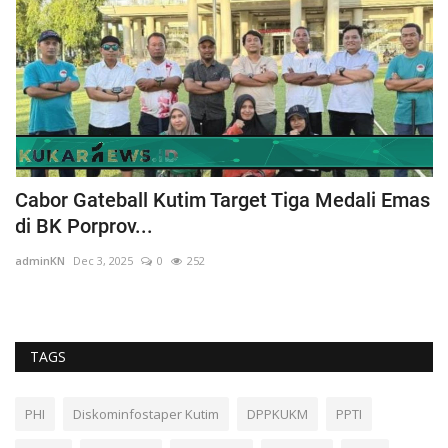
Cabor Gateball Kutim Target Tiga Medali Emas
D
di BK Porprov...
2
adminKN
Dec 3, 2025
0
252
ad
TAGS
PHI
Diskominfostaper Kutim
DPPKUKM
PPTI