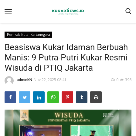
Pemkab Kutai Kartanegara
Beasiswa Kukar Idaman Berbuah
Home
Manis: 9 Putra-Putri Kukar Resmi
Berita
Wisuda di PTIQ Jakarta
Tentang kukarnews.id
adminKN
Nov 22, 2025 08:41
0
396
Pedoman Pemberitaan Ramah Anak
Pemberitaan Media Siber
Susunan Redaksi
Ragam
Advertorial