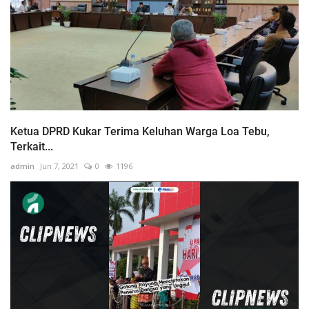
Ketua DPRD Kukar Terima Keluhan Warga Loa Tebu,
Terkait...
admin
Jun 7, 2021
0
1196