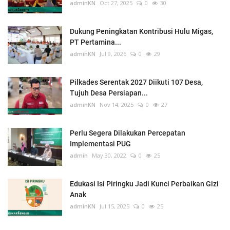
adminKN
Oct 27, 2025
0
30
Dukung Peningkatan Kontribusi Hulu Migas,
PT Pertamina...
adminKN
Jul 9, 2026
0
29
Pilkades Serentak 2027 Diikuti 107 Desa,
Tujuh Desa Persiapan...
adminKN
Nov 14, 2025
0
27
Perlu Segera Dilakukan Percepatan
Implementasi PUG
admin
May 30, 2022
0
25
Edukasi Isi Piringku Jadi Kunci Perbaikan Gizi
Anak
adminKN
Jul 15, 2025
0
25