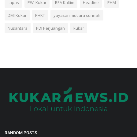
Lapas
PWI Kukar
REA Kaltim
Headine
PHM
DMI Kukar
PHKT
yayasan mutiara sunnah
Nusantara
PDI Perjuangan
kukar
RANDOM POSTS