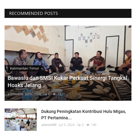
RECOMMENDED POSTS
Kalimantan Timur
Bawaslu dan SMSI Kukar Perkuat Sinergi Tangkal
Hoaks Jelang...
adminKN
Jul 9, 2026
0
132
Dukung Peningkatan Kontribusi Hulu Migas,
PT Pertamina...
adminKN
Jul 9, 2026
0
140