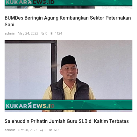
BUMDes Beringin Agung Kembangkan Sektor Peternakan
Sapi
admin
May 24, 2023
0
1124
Salehuddin Prihatin Jumlah Guru SLB di Kaltim Terbatas
admin
Oct 28, 2023
0
613