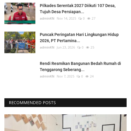
Pilkades Serentak 2027 Diikuti 107 Desa,
Tujuh Desa Persiapan...
adminKN
Nov 14, 2025
0
27
Puncak Peringatan Hari Lingkungan Hidup
2026, PT Pertamina...
adminKN
Jun 23, 2026
0
25
Rendi Resmikan Bangunan Bedah Rumah di
Tenggarong Seberang...
adminKN
Nov 7, 2025
0
24
RECOMMENDED POSTS