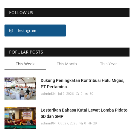
FOLLOW US
Instagram
POPULAR POSTS
This Week
This Month
This Year
Dukung Peningkatan Kontribusi Hulu Migas,
PT Pertamina...
adminKN
Jul 9, 2026
0
30
Lestarikan Bahasa Kutai Lewat Lomba Pidato
SD dan SMP
adminKN
Oct 27, 2025
0
29