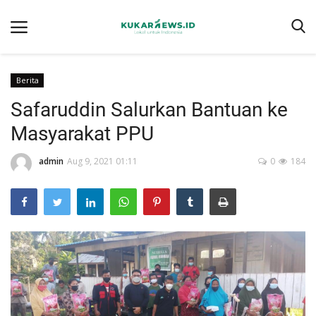
Berita
Safaruddin Salurkan Bantuan ke
Home
Masyarakat PPU
Berita
admin
Aug 9, 2021 01:11
0
184
Tentang kukarnews.id
Pedoman Pemberitaan Ramah Anak
Pemberitaan Media Siber
Susunan Redaksi
Ragam
Advertorial