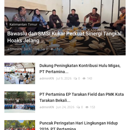
Kalimantan Timur
Bawaslu dan SMSI Kukar Perkuat Sinergi Tangkal
Hoaks Jelang...
adminKN
Jul 9, 2026
0
136
Dukung Peningkatan Kontribusi Hulu Migas,
PT Pertamina...
adminKN
Jul 9, 2026
0
143
PT Pertamina EP Tarakan Field dan PMK Kota
Tarakan Bekali...
adminKN
Jun 24, 2026
0
153
Puncak Peringatan Hari Lingkungan Hidup
2026, PT Pertamina...