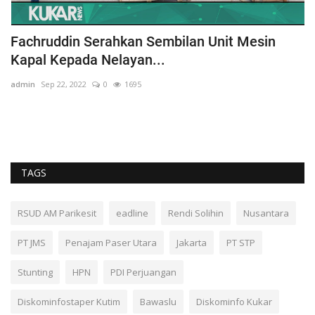
Fachruddin Serahkan Sembilan Unit Mesin
S
Kapal Kepada Nelayan...
R
admin
Sep 22, 2022
0
1695
ad
Pe
TAGS
RSUD AM Parikesit
eadline
Rendi Solihin
Nusantara
PT JMS
Penajam Paser Utara
Jakarta
PT STP
Stunting
HPN
PDI Perjuangan
Diskominfostaper Kutim
Bawaslu
Diskominfo Kukar