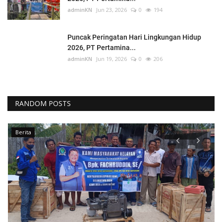
adminKN
Jun 23, 2026
0
194
Puncak Peringatan Hari Lingkungan Hidup
2026, PT Pertamina...
adminKN
Jun 19, 2026
0
206
RANDOM POSTS
Berita