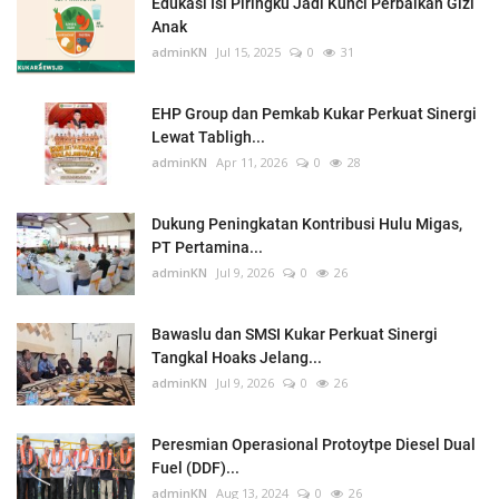
Edukasi Isi Piringku Jadi Kunci Perbaikan Gizi
Anak
adminKN
Jul 15, 2025
0
31
EHP Group dan Pemkab Kukar Perkuat Sinergi
Lewat Tabligh...
adminKN
Apr 11, 2026
0
28
Dukung Peningkatan Kontribusi Hulu Migas,
PT Pertamina...
adminKN
Jul 9, 2026
0
26
Bawaslu dan SMSI Kukar Perkuat Sinergi
Tangkal Hoaks Jelang...
adminKN
Jul 9, 2026
0
26
Peresmian Operasional Protoytpe Diesel Dual
Fuel (DDF)...
adminKN
Aug 13, 2024
0
26