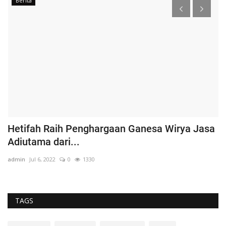
Berita
i
Hetifah Raih Penghargaan Ganesa Wirya Jasa
D
Adiutama dari...
P
admin
Jul 6, 2022
0
1330
ad
TAGS