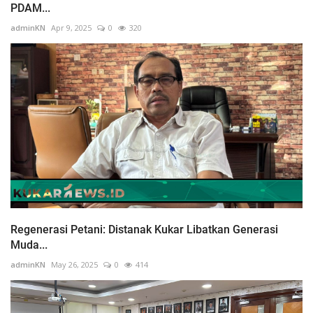
PDAM...
adminKN
Apr 9, 2025
0
320
Regenerasi Petani: Distanak Kukar Libatkan Generasi
Muda...
adminKN
May 26, 2025
0
414