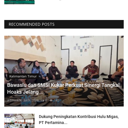
RECOMMENDED POSTS
Kalimantan Timur
Bawaslu dan SMSI Kukar Perkuat Sinergi Tangkal
Hoaks Jelang...
adminKN
Jul 9, 2026
0
145
Dukung Peningkatan Kontribusi Hulu Migas,
PT Pertamina...