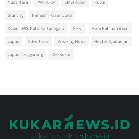
Nusantara
PWI Kukar
SMSI Kukar
Kutim
Stunting
Penajam Paser Utara
Kodim 0906 Kutai Kartanegara
PHKT
Aulia Rahman Basri
Lapas
Advertorial
Breaking News
Hetifah Sjaifudian
Lapas Tenggarong
DMI Kukar