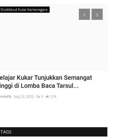
Disdikbud Kutai Kartanegara
Diskominfo Kuta
elajar Kukar Tunjukkan Semangat
Relawan Pe
inggi di Lomba Baca Tarsul...
Dibantu Sar
dminKN
Sep 23, 2025
0
214
adminKN
Mar 21, 
TAGS