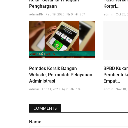
Penghargaan
Korpri...
adminKN
Feb 19, 2025
0
867
admin
Oct 23, 
Pemdes Kersik Bangun
BPBD Kukar 
Website, Permudah Pelayanan
Pembentuka
Administrasi
Empat...
admin
Apr 11, 2023
0
774
admin
Nov 18,
COMMENTS
Name