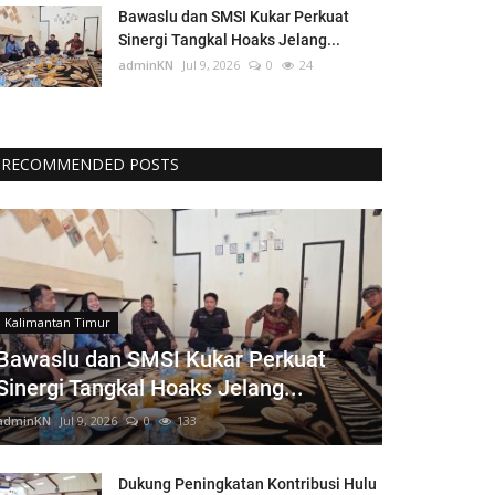
Bawaslu dan SMSI Kukar Perkuat
Sinergi Tangkal Hoaks Jelang...
adminKN
Jul 9, 2026
0
24
RECOMMENDED POSTS
Kalimantan Timur
Bawaslu dan SMSI Kukar Perkuat
Sinergi Tangkal Hoaks Jelang...
adminKN
Jul 9, 2026
0
133
Dukung Peningkatan Kontribusi Hulu