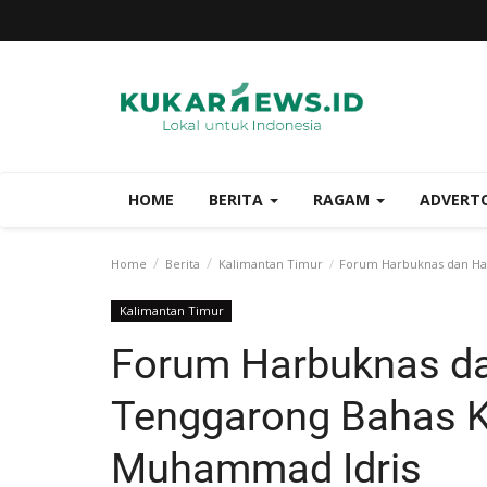
HOME
BERITA
RAGAM
ADVERT
Home
Berita
Kalimantan Timur
Forum Harbuknas dan Hark
Kalimantan Timur
Forum Harbuknas da
Tenggarong Bahas Ke
Muhammad Idris