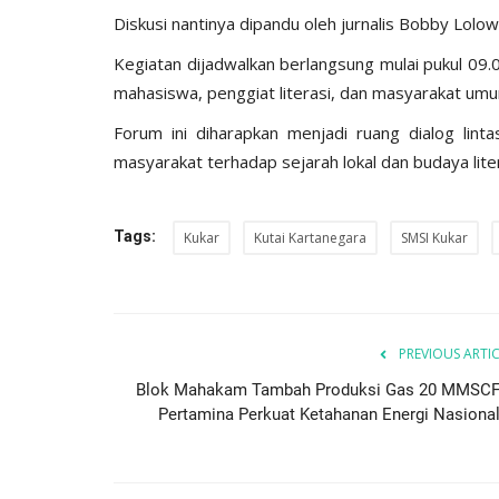
Diskusi nantinya dipandu oleh jurnalis Bobby Lol
Kalimantan Timur
Kegiatan dijadwalkan berlangsung mulai pukul 09.
mahasiswa, penggiat literasi, dan masyarakat um
Forum ini diharapkan menjadi ruang dialog lint
masyarakat terhadap sejarah lokal dan budaya liter
Tags:
Kukar
Kutai Kartanegara
SMSI Kukar
 Direncanakan
Logo HPN 2025: Bekantan Jadi I
t,...
Kalsel Siap Sambut Perhelatan..
adminKN
Nov 21, 2024
0
1843
PREVIOUS ARTI
Blok Mahakam Tambah Produksi Gas 20 MMSCF
Pertamina Perkuat Ketahanan Energi Nasional.