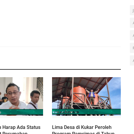
m Harap Ada Status
Lima Desa di Kukar Peroleh
it Perumahan
Program Pamsimas di Tahun