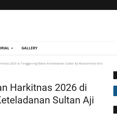
ORIAL
GALLERY
itnas 2026 di Tenggarong Bahas Keteladanan Sultan Aji Muhammad Idris
n Harkitnas 2026 di
teladanan Sultan Aji