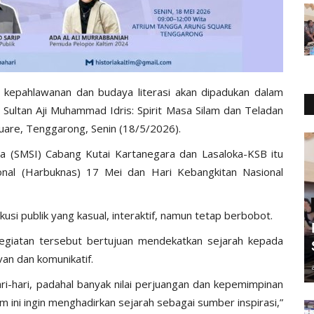
epahlawanan dan budaya literasi akan dipadukan dalam
l Sultan Aji Muhammad Idris: Spirit Masa Silam dan Teladan
quare, Tenggarong, Senin (18/5/2026).
ia (SMSI) Cabang Kutai Kartanegara dan Lasaloka-KSB itu
onal (Harbuknas) 17 Mei dan Hari Kebangkitan Nasional
usi publik yang kasual, interaktif, namun tetap berbobot.
egiatan tersebut bertujuan mendekatkan sejarah kepada
an dan komunikatif.
ari-hari, padahal banyak nilai perjuangan dan kepemimpinan
um ini ingin menghadirkan sejarah sebagai sumber inspirasi,”