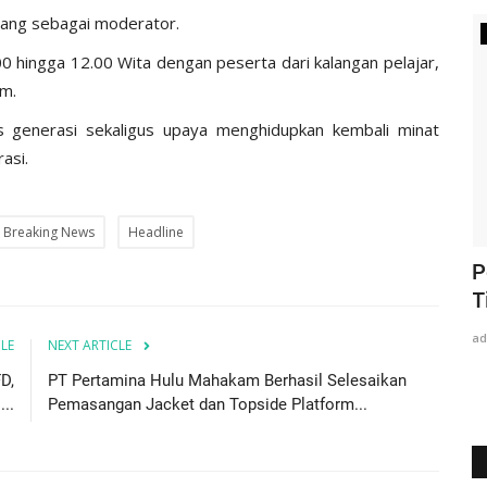
owang sebagai moderator.
Unik
00 hingga 12.00 Wita dengan peserta dari kalangan pelajar,
um.
as generasi sekaligus upaya menghidupkan kembali minat
asi.
Breaking News
Headline
kon,
Kutai Kartanegara Kembali Terima WTP
P
.
Dari BPK
T
admin
Jun 1, 2021
0
1072
a
CLE
NEXT ARTICLE
D,
PT Pertamina Hulu Mahakam Berhasil Selesaikan
..
Pemasangan Jacket dan Topside Platform...