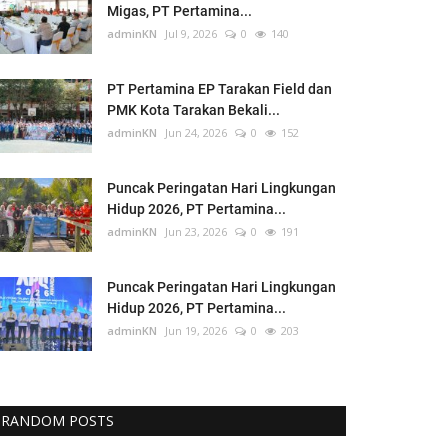
Migas, PT Pertamina...
adminKN
Jul 9, 2026
0
140
PT Pertamina EP Tarakan Field dan
PMK Kota Tarakan Bekali...
adminKN
Jun 24, 2026
0
152
Puncak Peringatan Hari Lingkungan
Hidup 2026, PT Pertamina...
adminKN
Jun 23, 2026
0
191
Puncak Peringatan Hari Lingkungan
Hidup 2026, PT Pertamina...
adminKN
Jun 19, 2026
0
203
RANDOM POSTS