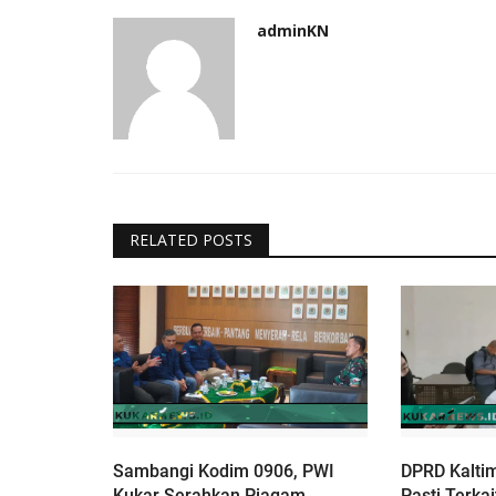
adminKN
RELATED POSTS
Sambangi Kodim 0906, PWI
DPRD Kalti
Kukar Serahkan Piagam
Pasti Terka