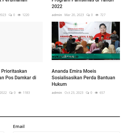
2022
2023
0
1220
admin
Mar 20, 2023
0
727
Prioritaskan
Ananda Emira Moeis
n Pos Damkar di
Sosialisasikan Perda Bantuan
Hukum
 2022
0
1183
admin
Oct 23, 2023
0
657
Email