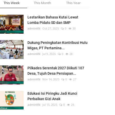
This Week
This Month
This Year
Lestarikan Bahasa Kutai Lewat
Lomba Pidato SD dan SMP
adminKN
Oct 27, 2025
0
30
Dukung Peningkatan Kontribusi Hulu
Migas, PT Pertamina...
adminKN
Jul 9, 2026
0
28
Pilkades Serentak 2027 Diikuti 107
Desa, Tujuh Desa Persiapan...
adminKN
Nov 14, 2025
0
27
Edukasi Isi Piringku Jadi Kunci
Perbaikan Gizi Anak
adminKN
Jul 15, 2025
0
26