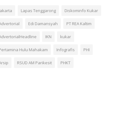
Jakarta
Lapas Tenggarong
Diskominfo Kukar
Advertorial
Edi Damansyah
PT REA Kaltim
AdvertorialHeadline
IKN
kukar
Pertamina Hulu Mahakam
Infografis
PHI
Arsip
RSUD AM Parikesit
PHKT